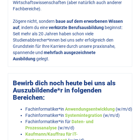
Wirtschaftswissenschaften (aber natürlich auch anderer
Fachbereiche).
Zögere nicht, sondern
baue auf dem erworbenen Wissen
auf
, indem du eine
verkürzte Berufsausbildung
beginnst:
Seit mehr als 20 Jahren haben schon viele
Studienabbrecher*innen bei uns sehr erfolgreich den
Grundstein für Ihre Karriere durch unsere praxisnahe,
spannende und
mehrfach ausgezeichnete
Ausbildung
gelegt.
Bewirb dich noch heute bei uns als
Auszubildende*r in folgenden
Bereichen:
Fachinformatiker*in
Anwendungsentwicklung
(w/m/d)
Fachinformatiker*in
Systemintegration
(w/m/d)
Fachinformatiker*in für
Daten- und
Prozessanalyse
(w/m/d)
Kaufmann/Kauffrau für iT-